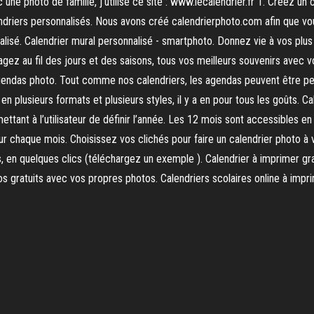
 une photo de famille, j'utilise ce site : www.lecalendrier.fr 1. Créez u
ndriers personnalisés. Nous avons créé calendrierphoto.com afin que vous
lisé. Calendrier mural personnalisé - smartphoto. Donnez vie à vos plus 
agez au fil des jours et des saisons, tous vos meilleurs souvenirs avec v
gendas photo. Tout comme nos calendriers, les agendas peuvent être pe
 plusieurs formats et plusieurs styles, il y a en pour tous les goûts. Ca
ttant à l’utilisateur de définir l’année. Les 12 mois sont accessibles en
r chaque mois. Choisissez vos clichés pour faire un calendrier photo à v
en quelques clics (téléchargez un exemple ). Calendrier à imprimer gra
hotos gratuits avec vos propres photos. Calendriers scolaires online à im