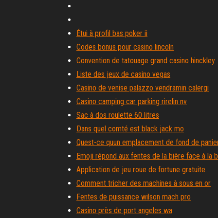
Étui à profil bas poker ii
Codes bonus pour casino lincoln
Convention de tatouage grand casino hinckley
Liste des jeux de casino vegas
Casino de venise palazzo vendramin calergi
Casino camping car parking rirelin nv
Sac à dos roulette 60 litres
Dans quel comté est black jack mo
Quest-ce quun emplacement de fond de panie
Emoji répond aux fentes de la bière face à la b
Application de jeu roue de fortune gratuite
Comment tricher des machines à sous en or
Fentes de puissance wilson mach pro
Casino près de port angeles wa