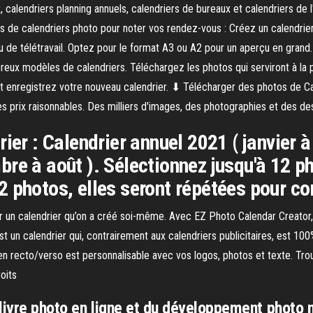
calendriers planning annuels, calendriers de bureaux et calendriers de l
es de calendriers photo pour noter vos rendez-vous : Créez un calendri
u de télétravail. Optez pour le format A3 ou A2 pour un aperçu en grand. 
reux modèles de calendriers. Téléchargez les photos qui serviront à la p
t enregistrez votre nouveau calendrier. ⬇ Télécharger des photos de Ca
 prix raisonnables. Des milliers d'images, des photographies et des dess
ier : Calendrier annuel 2021 ( janvier 
re à août ). Sélectionnez jusqu'à 12 p
 photos, elles seront répétées pour co
ir un calendrier qu’on a créé soi-même. Avec EZ Photo Calendar Creator, 
 un calendrier qui, contrairement aux calendriers publicitaires, est 100%
s en recto/verso est personnalisable avec vos logos, photos et texte. Tr
oits
livre photo en ligne et du développement photo 