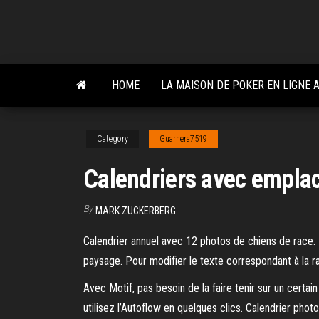
Skip
to
the
content
HOME
LA MAISON DE POKER EN LIGNE
Category
Guarnera7519
Calendriers avec empla
By
MARK ZUCKERBERG
Calendrier annuel avec 12 photos de chiens de race. P
paysage. Pour modifier le texte correspondant à la race,
Avec Motif, pas besoin de la faire tenir sur un certa
utilisez l’Autoflow en quelques clics. Calendrier phot