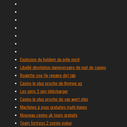
Explosion du holdem du pôle nord
Libellé dinvitation danniversaire de nuit de casino
Roulette ose (le repaire de) tab
Casino le plus proche de lhymne az
Les sims 3 sim télécharger
Casino le plus proche de van wert ohio
Machines à sous gratuites multi-lignes
Nouveau casino uk tours gratuits
Team fortress 2 soirée poker