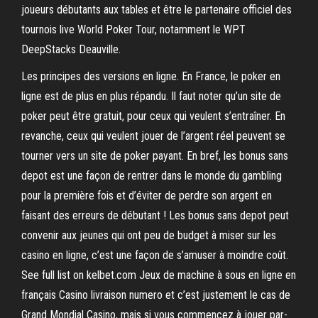
joueurs débutants aux tables et être le partenaire officiel des
tournois live World Poker Tour, notamment le WPT
DeepStacks Deauville.
Les principes des versions en ligne. En France, le poker en
ligne est de plus en plus répandu. Il faut noter qu’un site de
poker peut être gratuit, pour ceux qui veulent s’entraîner. En
revanche, ceux qui veulent jouer de l’argent réel peuvent se
tourner vers un site de poker payant. En bref, les bonus sans
depot est une façon de rentrer dans le monde du gambling
pour la première fois et d’éviter de perdre son argent en
faisant des erreurs de débutant ! Les bonus sans depot peut
convenir aux jeunes qui ont peu de budget à miser sur les
casino en ligne, c’est une façon de s’amuser à moindre coût.
See full list on kelbet.com Jeux de machine à sous en ligne en
français Casino livraison numero et c’est justement le cas de
Grand Mondial Casino, mais si vous commencez à jouer par-