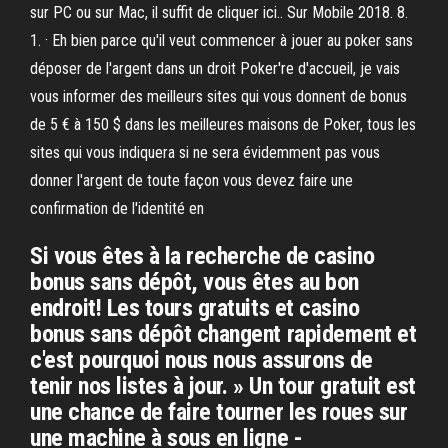
sur PC ou sur Mac, il suffit de cliquer ici.. Sur Mobile 2018. 8.
1. · Eh bien parce qu'il veut commencer à jouer au poker sans
déposer de l'argent dans un droit Poker're d'accueil, je vais
vous informer des meilleurs sites qui vous donnent de bonus
de 5 € à 150 $ dans les meilleures maisons de Poker, tous les
sites qui vous indiquera si ne sera évidemment pas vous
donner l'argent de toute façon vous devez faire une
confirmation de l'identité en
Si vous êtes à la recherche de casino
bonus sans dépôt, vous êtes au bon
endroit! Les tours gratuits et casino
bonus sans dépôt changent rapidement et
c'est pourquoi nous nous assurons de
tenir nos listes à jour. » Un tour gratuit est
une chance de faire tourner les roues sur
une machine à sous en ligne -