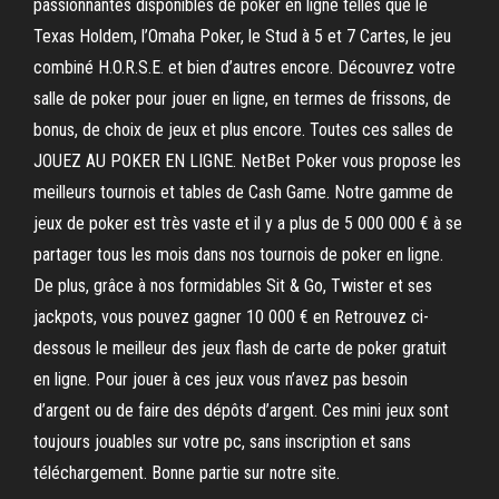
passionnantes disponibles de poker en ligne telles que le
Texas Holdem, l’Omaha Poker, le Stud à 5 et 7 Cartes, le jeu
combiné H.O.R.S.E. et bien d’autres encore. Découvrez votre
salle de poker pour jouer en ligne, en termes de frissons, de
bonus, de choix de jeux et plus encore. Toutes ces salles de
JOUEZ AU POKER EN LIGNE. NetBet Poker vous propose les
meilleurs tournois et tables de Cash Game. Notre gamme de
jeux de poker est très vaste et il y a plus de 5 000 000 € à se
partager tous les mois dans nos tournois de poker en ligne.
De plus, grâce à nos formidables Sit & Go, Twister et ses
jackpots, vous pouvez gagner 10 000 € en Retrouvez ci-
dessous le meilleur des jeux flash de carte de poker gratuit
en ligne. Pour jouer à ces jeux vous n’avez pas besoin
d’argent ou de faire des dépôts d’argent. Ces mini jeux sont
toujours jouables sur votre pc, sans inscription et sans
téléchargement. Bonne partie sur notre site.