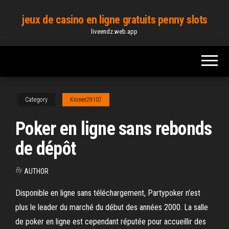
Skip
jeux de casino en ligne gratuits penny slots
to
liveendz.web.app
the
content
Category
Kroner29107
Poker en ligne sans rebonds
de dépôt
By
AUTHOR
Disponible en ligne sans téléchargement, Partypoker n'est
plus le leader du marché du début des années 2000. La salle
de poker en ligne est cependant réputée pour accueillir des