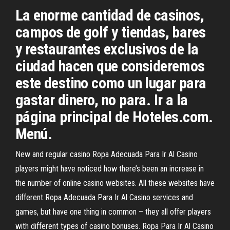
La enorme cantidad de casinos,
campos de golf y tiendas, bares
y restaurantes exclusivos de la
ciudad hacen que consideremos
este destino como un lugar para
gastar dinero, no para. Ir a la
página principal de Hoteles.com.
Menú.
New and regular casino Ropa Adecuada Para Ir Al Casino
players might have noticed how there’s been an increase in
the number of online casino websites. All these websites have
different Ropa Adecuada Para Ir Al Casino services and
games, but have one thing in common – they all offer players
with different types of casino bonuses. Ropa Para Ir Al Casino