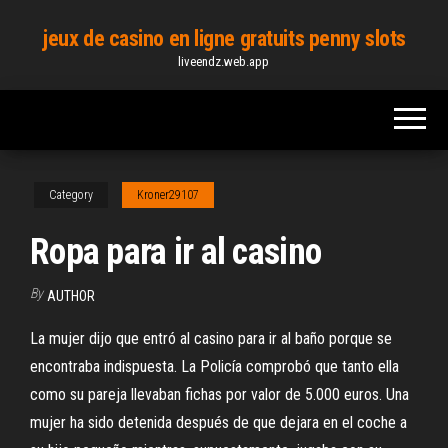
Skip
jeux de casino en ligne gratuits penny slots
to
liveendz.web.app
the
content
Category
Kroner29107
Ropa para ir al casino
By
AUTHOR
La mujer dijo que entró al casino para ir al baño porque se
encontraba indispuesta. La Policía comprobó que tanto ella
como su pareja llevaban fichas por valor de 5.000 euros. Una
mujer ha sido detenida después de que dejara en el coche a