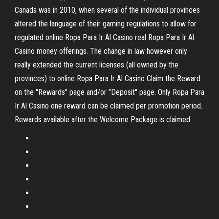
Canada was in 2010, when several of the individual provinces
altered the language of their gaming regulations to allow for
regulated online Ropa Para Ir Al Casino real Ropa Para Ir Al
Casino money offerings. The change in law however only
really extended the current licenses (all owned by the
provinces) to online Ropa Para Ir Al Casino Claim the Reward
on the "Rewards" page and/or "Deposit" page. Only Ropa Para
Ir Al Casino one reward can be claimed per promotion period.
Rewards available after the Welcome Package is claimed.