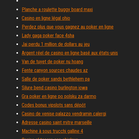
Planche a roulette buggy board maxi
Casino en ligne légal ohio
Perdez plus que vous gagnez au poker en ligne
Lady gaga poker face 4sha
Jai perdu 1 million de dollars au jeu
Argent réel de casino en ligne basé aux états-unis
Van de tuyet de poker nu hoang
Fente canyon sources chaudes az
Salle de poker sands bethlehem pa
Silure bend casino burlington iowa
Gra poker en ligne po polsku za darmo
Codes bonus vipslots sans dépôt
Casino de venise palazzo vendramin calergi
Adresse casino saint mitre marseille
Machine à sous trucchi galline 4