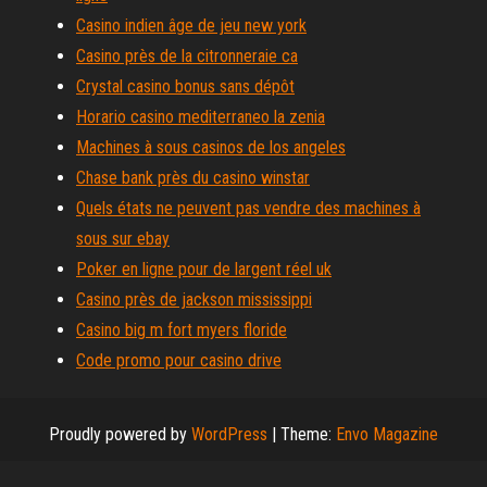
Casino indien âge de jeu new york
Casino près de la citronneraie ca
Crystal casino bonus sans dépôt
Horario casino mediterraneo la zenia
Machines à sous casinos de los angeles
Chase bank près du casino winstar
Quels états ne peuvent pas vendre des machines à
sous sur ebay
Poker en ligne pour de largent réel uk
Casino près de jackson mississippi
Casino big m fort myers floride
Code promo pour casino drive
Proudly powered by
WordPress
|
Theme:
Envo Magazine