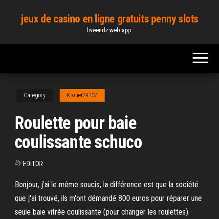
Skip
jeux de casino en ligne gratuits penny slots
to
liveendz.web.app
the
content
Category
Kroner29107
Roulette pour baie
coulissante schuco
By
EDITOR
Bonjour, j'ai le même soucis, la différence est que la société
que j'ai trouvé, ils m'ont démandé 800 euros pour réparer une
seule baie vitrée coulissante (pour changer les roulettes).