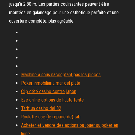
jusqu’à 2,80 m. Les parties coulissantes peuvent être
montées en galandage pour une esthétique parfaite et une
ouverture complète, plus agréable.
Machine à sous nacceptant pas les pièces
Poker inmobiliaria mar del plata
Clip dété casino contre japon
Eve online options de haute fente
Tarif un casino del 32
Roulette ose (le repaire de) tab
Acheter et vendre des actions ou jouer au poker en
ligne