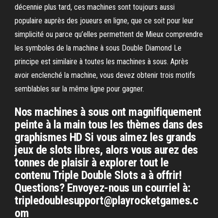
décennie plus tard, ces machines sont toujours aussi
populaire auprès des joueurs en ligne, que ce soit pour leur
simplicité ou parce qu’elles permettent de Mieux comprendre
les symboles de la machine à sous Double Diamond Le
principe est similaire à toutes les machines à sous. Après
avoir enclenché la machine, vous devez obtenir trois motifs
semblables sur la même ligne pour gagner.
Nos machines à sous ont magnifiquement
peinte à la main tous les thèmes dans des
graphismes HD Si vous aimez les grands
jeux de slots libres, alors vous aurez des
tonnes de plaisir à explorer tout le
contenu Triple Double Slots a à offrir!
Questions? Envoyez-nous un courriel à:
tripledoublesupport@playrocketgames.c
om