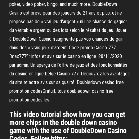
poker, video poker, bingo, and much more. DoubleDown
Casino est prévu pour des joueurs de 21 ans et plus, et ne
propose pas de « vrai jeu d'argent » ni une chance de gagner
du véritable argent ou des lots selon le résultat du jeu. Jouer
à DoubleDown Casino n'augmente pas vos chances de gain
dans des « vrais jeux d'argent. Code promo Casino 777
“max777” : infos et avis sur le casino en ligne. 28/11/2020.
par admin. Un aperçu de l’offre de jeux et des fonctionnalités
du casino en ligne belge Casino 777. Découvrez les avantages
du site et notre avis sur sa qualité. Doubledown casino free
promotion codesGratuit, tous doubledown casino free
promotion codes les.
This video tutorial show how you can get
more chips in the double down casino
game with the use of DoubleDown Casino
Codes. Follow https: