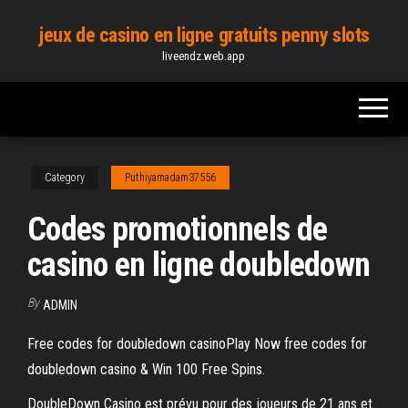
Skip
jeux de casino en ligne gratuits penny slots
to
liveendz.web.app
the
content
Category
Puthiyamadam37556
Codes promotionnels de
casino en ligne doubledown
By
ADMIN
Free codes for doubledown casinoPlay Now free codes for
doubledown casino & Win 100 Free Spins.
DoubleDown Casino est prévu pour des joueurs de 21 ans et