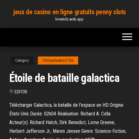
Skip
jeux de casino en ligne gratuits penny slots
to
liveendz.web.app
the
content
Category
Puthiyamadam37556
Étoile de bataille galactica
By
EDITOR
Télécharger Galactica, la bataille de l'espace en HD Origine:
États-Unis Durée: 02h04 Réalisation: Richard A. Colla
Acteur(s): Richard Hatch, Dirk Benedict, Lorne Greene,
Herbert Jefferson Jr., Maren Jensen Genre: Science-Fiction,