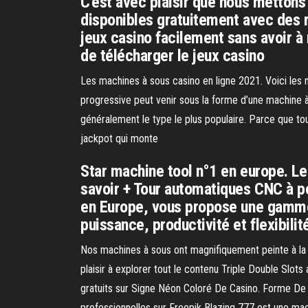
C'est avec plaisir que nous mettons
disponibles gratuitement avec des r
jeux casino facilement sans avoir à 
de télécharger le jeux casino
Les machines à sous casino en ligne 2021. Voici les 
progressive peut venir sous la forme d’une machine à
généralement le type le plus populaire. Parce que t
jackpot qui monte
Star machine tool n°1 en europe. L
savoir + Tour automatiques CNC à p
en Europe, vous propose une gamme 
puissance, productivité et flexibilit
Nos machines à sous ont magnifiquement peinte à la 
plaisir à explorer tout le contenu Triple Double Slo
gratuits sur Signe Néon Coloré De Casino. Forme D
professionnelles sur Freepik Blazing 777 est une mac