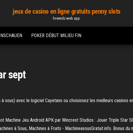
jeux de casino en ligne gratuits penny slots
liveendz.web.app
 ANSCHAUEN
POKER DÉBUT MILIEU FIN
ar sept
 sous) avec le logiciel Cayetano ou choisissez les meilleurs casinos e
 Slot Machine Jeu Android APK par Wincrest Studios : Jouer Triple Star 
achines à Sous, Machines à Fruits - MachineasousGratuit.info. Bonus du