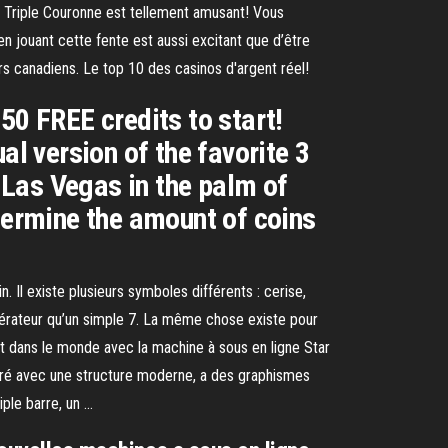
 Triple Couronne est tellement amusant! Vous
 jouant cette fente est aussi excitant que d’être
s canadiens. Le top 10 des casinos d'argent réel!
0 FREE credits to start!
al version of the favorite 3
f Las Vegas in the palm of
etermine the amount of coins
Il existe plusieurs symboles différents : cerise,
unérateur qu’un simple 7. La même chose existe pour
ut dans le monde avec la machine à sous en ligne Star
ivré avec une structure moderne, a des graphismes
iple barre, un …