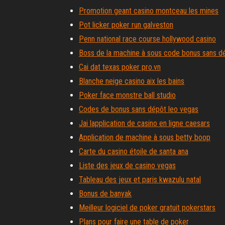
Promotion geant casino montceau les mines
Pot licker poker run galveston
Penn national race course hollywood casino
Boss de la machine à sous code bonus sans d
Cai dat texas poker pro.vn
Blanche neige casino aix les bains
Poker face monstre ball studio
Codes de bonus sans dépôt leo vegas
Jai lapplication de casino en ligne caesars
Application de machine à sous betty boop
Carte du casino étoile de santa ana
Liste des jeux de casino vegas
Tableau des jeux et paris kwazulu natal
Bonus de banyak
Meilleur logiciel de poker gratuit pokerstars
Plans pour faire une table de poker