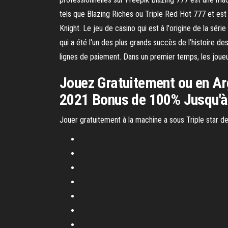
tels que Blazing Riches ou Triple Red Hot 777 et est
Knight. Le jeu de casino qui est à l'origine de la s
qui a été l'un des plus grands succès de l’histoire d
lignes de paiement. Dans un premier temps, les joue
Jouez Gratuitement ou en Ar
2021 Bonus de 100% Jusqu'à 
Jouer gratuitement à la machine a sous Triple star de