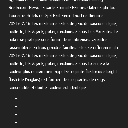
Restaurant News La carte Formule Galeries Galeries photos
Tourisme Hôtels de Spa Partenaire Taxi Les thermes
2021/02/16 Les meilleures salles de jeux de casino en ligne,
roullette, black jack, poker, machines à sous Les Variantes Le
poker se pratique sous forme de nombreuses variantes
rassemblées en trois grandes familles. Elles se différencient d
2021/02/16 Les meilleures salles de jeux de casino en ligne,
roullette, black jack, poker, machines à sous La suite à la
couleur plus couramment appelée « quinte flush » ou straight
flush (de l'anglais) est formée de cinq cartes de rangs
consécutifs et dont la couleur est identique.