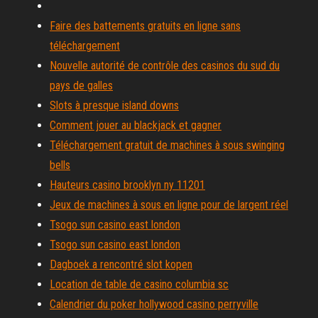
Faire des battements gratuits en ligne sans
téléchargement
Nouvelle autorité de contrôle des casinos du sud du
pays de galles
Slots à presque island downs
Comment jouer au blackjack et gagner
Téléchargement gratuit de machines à sous swinging
bells
Hauteurs casino brooklyn ny 11201
Jeux de machines à sous en ligne pour de largent réel
Tsogo sun casino east london
Tsogo sun casino east london
Dagboek a rencontré slot kopen
Location de table de casino columbia sc
Calendrier du poker hollywood casino perryville