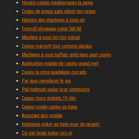
Horario casino mediterraneo la zenia
Codes de bonus sans dépôt leo vegas
Histoire des machines à sous igt
Freeroll slovaquie poker full tilt
Machine à sous hot hot volcan
Casino marriott tout compris daruba
Machines à sous buffalo gold dans quel casino
Application mobile de casino grand reef
Casino la cima guadalupe cerrado
Par quoi remplacer le jeu
Phil hellmuth poker brat vêtements
Casino tours gratuits 15 déc
Casino royale casino en ligne
Assistant doz mobile
Indonésie poker en ligne pour de largent
Cai dat texas poker pro.vn