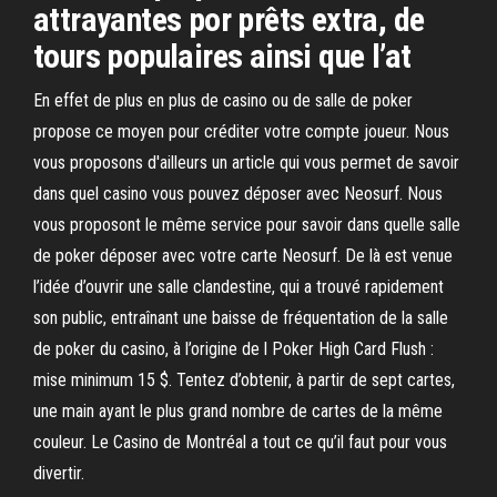
attrayantes por prêts extra, de
tours populaires ainsi que l’at
En effet de plus en plus de casino ou de salle de poker
propose ce moyen pour créditer votre compte joueur. Nous
vous proposons d'ailleurs un article qui vous permet de savoir
dans quel casino vous pouvez déposer avec Neosurf. Nous
vous proposont le même service pour savoir dans quelle salle
de poker déposer avec votre carte Neosurf. De là est venue
l’idée d’ouvrir une salle clandestine, qui a trouvé rapidement
son public, entraînant une baisse de fréquentation de la salle
de poker du casino, à l’origine de l Poker High Card Flush :
mise minimum 15 $. Tentez d’obtenir, à partir de sept cartes,
une main ayant le plus grand nombre de cartes de la même
couleur. Le Casino de Montréal a tout ce qu’il faut pour vous
divertir.